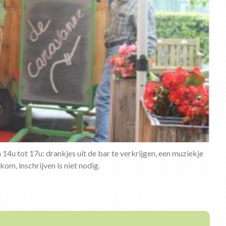
 14u tot 17u: drankjes uit de bar te verkrijgen, een muziekje
om, inschrijven is niet nodig.