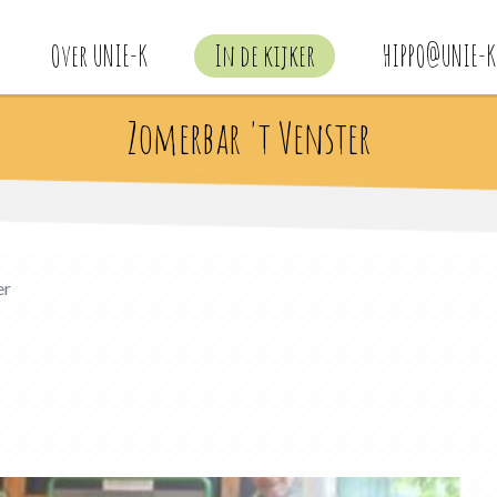
Over UNIE-K
In de kijker
HIPPO@UNIE-K
Zomerbar 't Venster
er