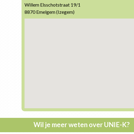
Willem Elsschotstraat 19/1
8870 Emelgem (Izegem)
Wil je meer weten over UNIE-K?