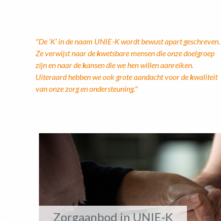
"De ‘K’ in de naam UNIE-K wordt bewust apart geschreven.
Ze verwijst naar de
k
wetsbare mensen die onze doelgroep
zijn en naar de
k
ansen die we hen willen aanreiken.
Uiteraard hebben we ook grote aandacht voor de
k
waliteit
van onze zorg en ondersteuning."
Zorgaanbod in UNIE-K