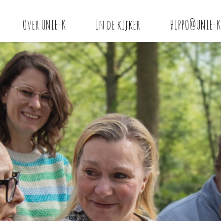
Over UNIE-K
In de kijker
HIPPO@UNIE-K