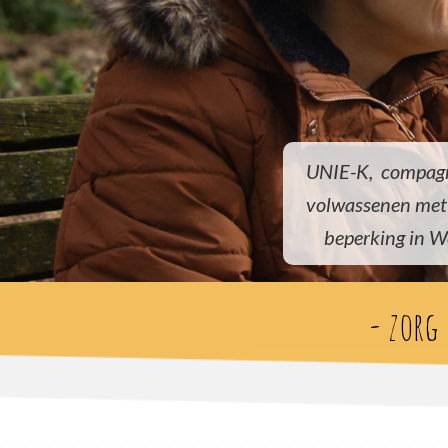
UNIE-K, compagn
volwassenen met
beperking in W
- zorg