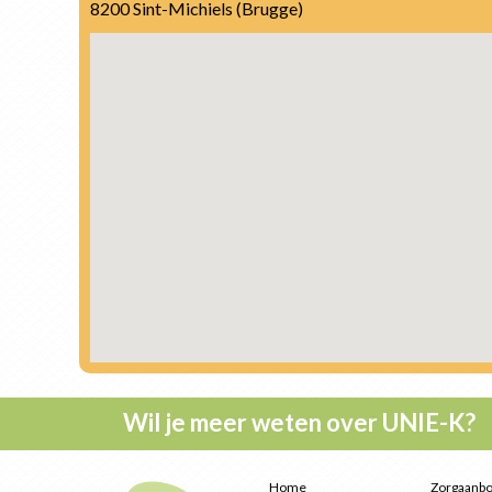
8200 Sint-Michiels (Brugge)
Wil je meer weten over UNIE-K?
Home
Z
orgaanb