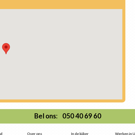
Bel ons: 050 40 69 60
od
Over ons
In de kijker
Werken in 